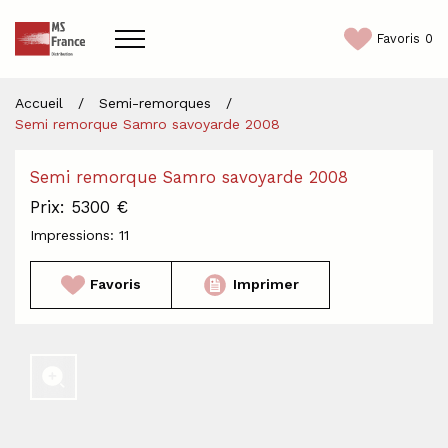
Favoris
0
Accueil
/
Semi-remorques
/
Accueil
Semi remorque Samro savoyarde 2008
Semi-remorques
Semi remorque Samro savoyarde 2008
Prix: 5300 €
Véhicules utilitaires
Impressions: 11
Contact
Favoris
Imprimer