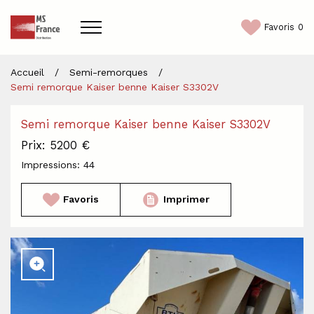
Favoris
0
Accueil
/
Semi-remorques
/
Accueil
Semi remorque Kaiser benne Kaiser S3302V
Semi-remorques
Semi remorque Kaiser benne Kaiser S3302V
Prix: 5200 €
Véhicules utilitaires
Impressions: 44
Contact
Favoris
Imprimer